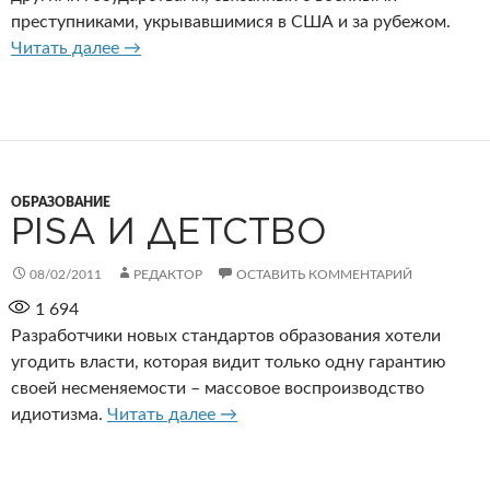
преступниками, укрывавшимися в США и за рубежом.
США предоставляли убежище нацистам
Читать далее
→
ОБРАЗОВАНИЕ
PISA И ДЕТСТВО
08/02/2011
РЕДАКТОР
ОСТАВИТЬ КОММЕНТАРИЙ
1 694
Разработчики новых стандартов образования хотели
угодить власти, которая видит только одну гарантию
своей несменяемости – массовое воспроизводство
PISA и детство
идиотизма.
Читать далее
→