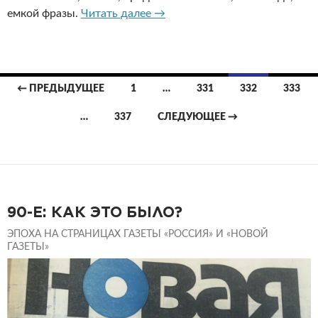
Переживая заново
емкой фразы.
Читать далее
→
Навигация
← ПРЕДЫДУЩЕЕ
1
…
331
332
333
по
…
337
СЛЕДУЮЩЕЕ →
записям
90-Е: КАК ЭТО БЫЛО?
ЭПОХА НА СТРАНИЦАХ ГАЗЕТЫ «РОССИЯ» И «НОВОЙ
ГАЗЕТЫ»