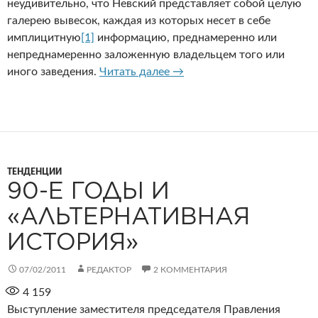
неудивительно, что Невский представляет собой целую
галерею вывесок, каждая из которых несет в себе
имплицитную
[1]
информацию, преднамеренно или
непреднамеренно заложенную владельцем того или
«Маскарад» на Невском пр
иного заведения.
Читать далее
→
ТЕНДЕНЦИИ
90-Е ГОДЫ И
«АЛЬТЕРНАТИВНАЯ
ИСТОРИЯ»
07/02/2011
РЕДАКТОР
2 КОММЕНТАРИЯ
4 159
Выступление заместителя председателя Правления