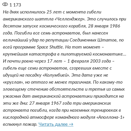
1 173
На днях исполнилось 25 лет с момента гибели
американского шаттла «Челленджер». Это случилось при
десятом запуске космического корабля, 28 января 1986
года. Погибли все семь астронавтов, был нанесен
величайший удар по репутации Соединенных Штатов, по
всей программе Space Shuttle. На тот момент –
крупнейшая катастрофа в пилотируемой космонавтике…
И почти ровно через 17 лет – 1 февраля 2003 года –
гибель еще семи астронавтов, сгоревших вместе с
идущей на посадку «Колумбией». Эта дата уже не
«круглая», но оттого не менее трагичная. По какому-то
зловещему стечению обстоятельств и третья из самых
ужасных дат американской астронавтики приходится на
эти же дни: 27 января 1967 года три американских
астронавта погибли, когда при наземных тренировках в
кислородной атмосфере командного модуля «Аполлона-1»
«Природу нельзя одурачить»
вспыхнул пожар.
Читать далее
→