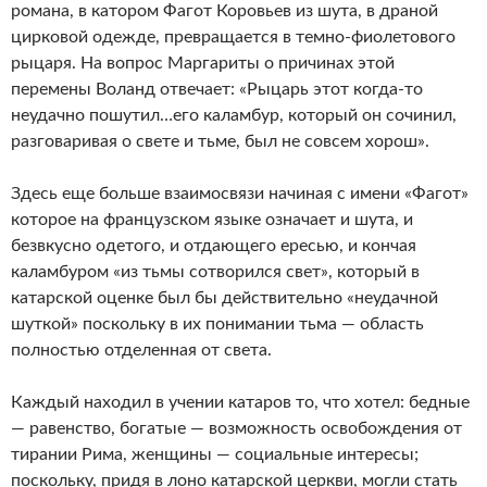
романа, в катором Фагот Коровьев из шута, в драной
цирковой одежде, превращается в темно-фиолетового
рыцаря. На вопрос Маргариты о причинах этой
перемены Воланд отвечает: «Рыцарь этот когда-то
неудачно пошутил…его каламбур, который он сочинил,
разговаривая о свете и тьме, был не совсем хорош».
Здесь еще больше взаимосвязи начиная с имени «Фагот»
которое на французском языке означает и шута, и
безвкусно одетого, и отдающего ересью, и кончая
каламбуром «из тьмы сотворился свет», который в
катарской оценке был бы действительно «неудачной
шуткой» поскольку в их понимании тьма — область
полностью отделенная от света.
Каждый находил в учении катаров то, что хотел: бедные
— равенство, богатые — возможность освобождения от
тирании Рима, женщины — социальные интересы;
поскольку, придя в лоно катарской церкви, могли стать