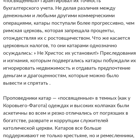
«посвященных» гарантировал их точность
бухгалтерского учета. Не делая различия между
денежными и любыми другими коммерческими
операциями, катары поступали более прогрессивно, чем
римская церковь, которая запрещала проценты,
отождествляя их с ростовщичеством. Что же касается
церковных налогов, то они катарами однозначно
осуждались: » Не Христос их установил!» Преследования
и изгнания, которым подвергались катары побуждали их
игнорировать недвижимость и отдавать предпочтение
деньгам и драгоценностям, которые можно было
вывести и спрятать .
Проповедники катар — «посвященные» в темных (как у
Коровьего-Фагота) одеждах и высоких колпаках были
аскетичны во всем и резко отличались от погрязших в
богатстве, разврате и коррупции служителей
католической церкви. Катаров все больше
поддерживают не только крестьяне, но и ремесленники,