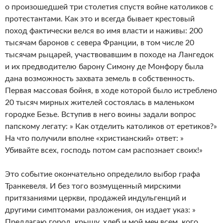
о произошедшей три столетия спустя войне католиков с
протестантами. Как это и всегда бывает крестовый
поход фактически велся во имя власти и наживы: 200
тысячам баронов с севера Франции, в том числе 20
тысячам рыцарей, участвовавшим в походе на Лангедок
и их предводителю барону Симону де Монфору была
дана возможность захвата земель в собственность.
Первая массовая бойня, в ходе которой было истреблено
20 тысяч мирных жителей состоялась в маленьком
городке Безье. Вступив в него воины задали вопрос
папскому легату: » Как отделить католиков от еретиков?»
На что получили вполне «христианский» ответ: »
Убивайте всех, господь потом сам распознает своих!»
Это событие окончательно определило выбор графа
Транкевеля. И без того возмущенный мирскими
притязаниями церкви, продажей индульгенций и
другими симптомами разложения, он издает указ: »
Предлагаю город, крышу, хлеб и мой меч всем, кого