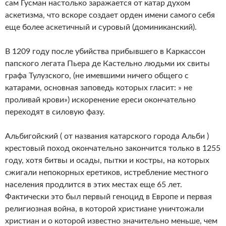
сам Гусман настолько заражается от катар духом
аскетизма, что вскоре создает орден имени самого себя
еще более аскетичный и суровый (доминиканский).
В 1209 году после убийства прибывшего в Каркассон
папского легата Пьера де Кастельно людьми их свиты
графа Тулузского, (не имевшими ничего общего с
катарами, основная заповедь которых гласит: » не
проливай крови») искоренение ереси окончательно
переходят в силовую фазу.
Альбигойский ( от названия катарского города Альби )
крестовый поход окончательно закончится только в 1255
году, хотя битвы и осады, пытки и костры, на которых
сжигали непокорных еретиков, истребление местного
населения продлится в этих местах еще 65 лет.
Фактически это был первый геноцид в Европе и первая
религиозная война, в которой христиане уничтожали
христиан и о которой известно значительно меньше, чем