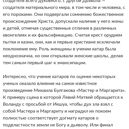
создателя всего духовного, с другой Дьявола —
создателя материального мира, в том числе и человека, с
его пороками. Они подвергали сомнению божественное
происхождение Христа, допускали наличие у него жены
и детей, отмечая существенные отличия в различных
евонгелиях и их фальсификацию. Считая крест орудием
пытки и казни, они, как и первые христиане исключали
поклонение ему. Роль женщины в учении катар была
неоднозначна, но они открывали женские школы, делая
тем самым первый шаг к эмансипации.
Интересно, что учение катаров по оценке некоторых
ученых оказало влияние на самое известное
произведение Михаила Булгакова «Мастер и Маргарита».
К примеру сцена в которой Левий Матвей обращается к
Воланду с просьбой от Иешуа, чтобы дух зла взял с
собой Мастера и Маргариту и наградил их покоем
полностью соответствует догмату катаров о
подвластности земли не Богу а дьяволу. Или финал