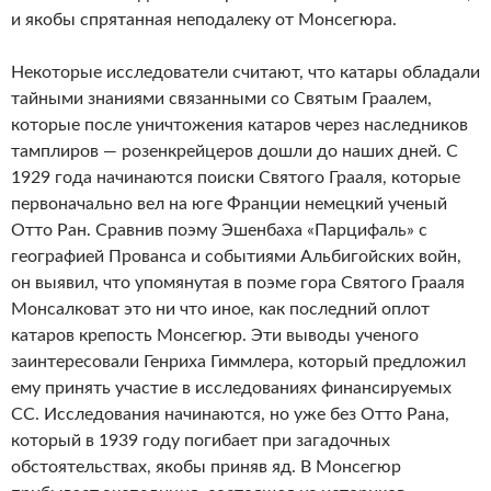
и якобы спрятанная неподалеку от Монсегюра.
Некоторые исследователи считают, что катары обладали
тайными знаниями связанными со Святым Граалем,
которые после уничтожения катаров через наследников
тамплиров — розенкрейцеров дошли до наших дней. С
1929 года начинаются поиски Святого Грааля, которые
первоначально вел на юге Франции немецкий ученый
Отто Ран. Сравнив поэму Эшенбаха «Парцифаль» с
географией Прованса и событиями Альбигойских войн,
он выявил, что упомянутая в поэме гора Святого Грааля
Монсалковат это ни что иное, как последний оплот
катаров крепость Монсегюр. Эти выводы ученого
заинтересовали Генриха Гиммлера, который предложил
ему принять участие в исследованиях финансируемых
СС. Исследования начинаются, но уже без Отто Рана,
который в 1939 году погибает при загадочных
обстоятельствах, якобы приняв яд. В Монсегюр