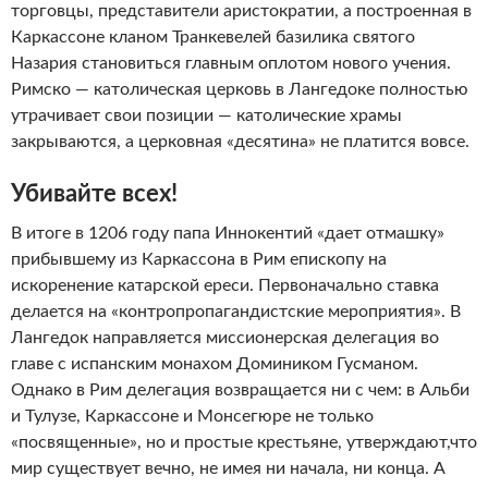
торговцы, представители аристократии, а построенная в
Каркассоне кланом Транкевелей базилика святого
Назария становиться главным оплотом нового учения.
Римско — католическая церковь в Лангедоке полностью
утрачивает свои позиции — католические храмы
закрываются, а церковная «десятина» не платится вовсе.
Убивайте всех!
В итоге в 1206 году папа Иннокентий «дает отмашку»
прибывшему из Каркассона в Рим епископу на
искоренение катарской ереси. Первоначально ставка
делается на «контропропагандистские мероприятия». В
Лангедок направляется миссионерская делегация во
главе с испанским монахом Домиником Гусманом.
Однако в Рим делегация возвращается ни с чем: в Альби
и Тулузе, Каркассоне и Монсегюре не только
«посвященные», но и простые крестьяне, утверждают,что
мир существует вечно, не имея ни начала, ни конца. А