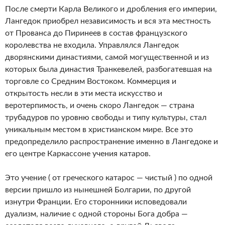
После смерти Карла Великого и дробления его империи,
Лангедок приобрел независимость и вся эта местность
от Прованса до Пиринеев в состав французского
королевства не входила. Управлялся Лангедок
дворянскими династиями, самой могущественной и из
которых была династия Транкевелей, разбогатевшая на
торговле со Средним Востоком. Коммерция и
открытость несли в эти места искусство и
веротерпимость, и очень скоро Лангедок — страна
трубадуров по уровню свободы и типу культуры, стал
уникальным местом в христианском мире. Все это
предопределило распространение именно в Лангедоке и
его центре Каркассоне учения катаров.
Это учение ( от греческого катарос — чистый ) по одной
версии пришло из нынешней Болгарии, по другой
изнутри Франции. Его сторонники исповедовали
дуализм, наличие с одной стороны Бога добра —