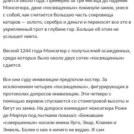
длится около года. Примерно за три месяца до падения
Монсегюра, двое «посвященных» покинули замок, унеся
с собой, как считается большую часть сокровища
катаров — золото, серебро и деньги и переносят все это в
укрепленный грот в глубине гор. Больше об этом не
услышит никто.
Весной 1244 года Монсегюр с полутысячей осажденных,
среди которых было около двух сотен «посвященных»
сдается.
Все они суду инквизиции предпочли костер. За
исключением четырех «посвященных», фигурирующих в
протоколах допросов инквизиции. Эти четверо с
помощью веревок спускаются со стометровой высоты и
бегут из замка. На допросе комендант монсегюра Роже
де Мирпуа под пытками показал: «Бежавшие
«совершенные» носили имена Хуго, Экар, Кламен и
Эмвель. Более о них я ничего не ведаю. Я сам