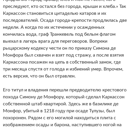
преследуют, кто остался без города, крыши и хлеба.» Так
Каркассон становиться цитаделью катаров и их
последователей. Осада города-крепости продлилась две
недели. А когда по их истечении у осажденных
кончилась вода, граф Транкевель под белым флагом
выехал в лагерь врага для переговоров. Вопреки
рыцарскому кодексу чести он по приказу Симона де
Монфора был схвачен и взят под стражу, а после взятия
Каркассона посажен на цепь в собственный замок, где
три месяца спустя от голода и избиений умер. Впрочем,
есть версия, что он был отравлен.
Его титул и владения перешли предводителю крестового
похода Симону де Монфору, который сделал Каркассон
собственной штаб квартирой. Здесь же в базилике де
Монфор, убитый в 1218 году при осаде Тулузы, был
похоронен. Рядом с его могилой находиться плита с
изображением осады и барона, наступившего ногой на