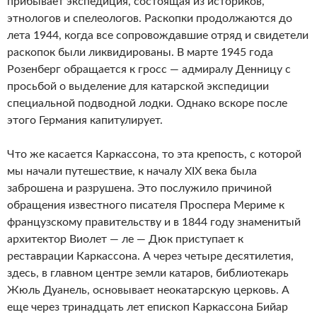
прибывает экспедиция, состоящая из историков,
этнологов и спелеологов. Раскопки продолжаются до
лета 1944, когда все сопровождавшие отряд и свидетели
раскопок были ликвидированы. В марте 1945 года
Розенберг обращается к гросс — адмиралу Денницу с
просьбой о выделение для катарской экспедиции
специальной подводной лодки. Однако вскоре после
этого Германия капитулирует.
Что же касается Каркассона, то эта крепость, с которой
мы начали путешествие, к началу XIX века была
заброшена и разрушена. Это послужило причиной
обращения известного писателя Проспера Мериме к
французскому правительству и в 1844 году знаменитый
архитектор Виолет — ле — Дюк приступает к
реставрации Каркассона. А через четыре десятилетия,
здесь, в главном центре земли катаров, библиотекарь
Жюль Дуанель, основывает неокатарскую церковь. А
еще через тринадцать лет епископ Каркассона Бийар