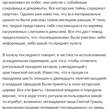
организовал их побег, они унесли с собойнаши
сокровища и документы. Все катарские тайны содержал
сверток». Однако уже известно, что все материальные
ценности были унесены тремя месяцами раньше. К тому
же, трудно представить себе спускающихся по веревке,
нагруженных слитками и деньгами. Все это даст повод
предположить, что «посвященными» были унесены либо
информация, либо какой-то предмет культа.
В пользу последнего говорит, в частности использование
осажденными перемирия, для того, чтобы отметить
ритуальный праздник катаров, совпадающий с
христианской пасхой. Известно, что в процессе
праздника шесть женщин и двенадцать мужчин рыцарей
и младших офицеров были приняты в лоно катарской
церкви. Все эти факты, связанные воедино и породили
версию, что в ходе этого ритуала использовался какой-
то атрибут, возможно легендарная чаша Святой Грааль,
вынесенная позднее четверкой «посвященных» из замка,