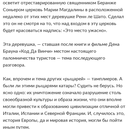
осветит отреставрированную священником Беранже
Соньером церковь Марии Магдалины в расположенной
недалеко от этих мест деревушке Ренн ле Шато. Сделал
это он не смотря на то, что над входом в эту церковь
будет красоваться надпись: «Это место ужасно».
Эта деревушка, — ставшая после книги и фильме Дена
Брауна «Код Да Винчи» местом настоящего
паломничества туристов — тема последующего
разговора.
Как, впрочем и тема других «рыцарей» — тамплиеров. А
были ли этими рыцарями катары? Судить не берусь. Но
ясно одно: их уничтожение означало разрушение столь
своеобразной культуры и образа жизни, что они вполне
могли привести к образованию цивилизации отличной от
Италии, Испании и Северной Франции. И, случилось это,
история Европы, да и мировая история, могли бы пойти
иным путем.