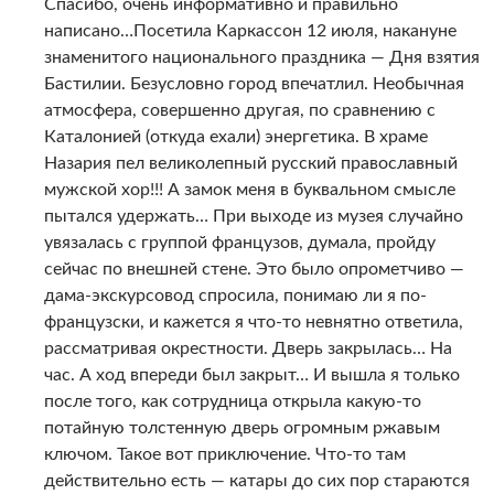
Спасибо, очень информативно и правильно
написано…Посетила Каркассон 12 июля, накануне
знаменитого национального праздника — Дня взятия
Бастилии. Безусловно город впечатлил. Необычная
атмосфера, совершенно другая, по сравнению с
Каталонией (откуда ехали) энергетика. В храме
Назария пел великолепный русский православный
мужской хор!!! А замок меня в буквальном смысле
пытался удержать… При выходе из музея случайно
увязалась с группой французов, думала, пройду
сейчас по внешней стене. Это было опрометчиво —
дама-экскурсовод спросила, понимаю ли я по-
французски, и кажется я что-то невнятно ответила,
рассматривая окрестности. Дверь закрылась… На
час. А ход впереди был закрыт… И вышла я только
после того, как сотрудница открыла какую-то
потайную толстенную дверь огромным ржавым
ключом. Такое вот приключение. Что-то там
действительно есть — катары до сих пор стараются