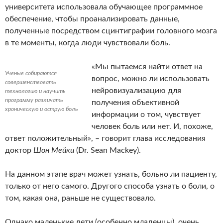
университета использовала обучающее программное
обеспечение, чтобы проанализировать данные,
полученные посредством сцинтиграфии головного мозга
в те моменты, когда люди чувствовали боль.
«Мы пытаемся найти ответ на
Ученые собираются
вопрос, можно ли использовать
совершенствовать
нейровизуализацию для
технологию и научить
программу различать
получения объективной
хроническую и острую боль
информации о том, чувствует
человек боль или нет. И, похоже,
ответ положительный», – говорит глава исследования
доктор
Шон Мейки
(Dr. Sean Mackey).
На данном этапе врач может узнать, больно ли пациенту,
только от него самого. Другого способа узнать о боли, о
том, какая она, раньше не существовало.
Однако маленькие дети (особенно младенцы), очень