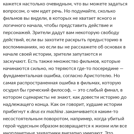
кажется настолько очевидным, что вы можете задаться
вопросом, о чем идет речь. Но подумайте, сколько
фильмов вы видели, в которых не хватает ясного и
логичного начала, чтобы представить действие и
персонажей. Зрители дадут вам некоторую свободу
действий, если вы захотите раскрыть предысторию в
воспоминаниях, но если вы не расскажете об основах в
начале своей истории, зрители запутаются и
заскучают. Есть также множество фильмов, которые
начинаются сильно, но теряются где-то посередине —
фундаментальная ошибка, согласно Аристотелю. Но
самая распространенная ошибка в фильмах, которую
осудил бы греческий философ, — это слабый финал, в
котором сценаристы не знают, как довести историю до
надлежащего конца. Как он говорит, худшие истории
прибегнут к
deus ex machina .
заканчивается каким-то
несостоятельным поворотом, например, когда убитый
герой чудесным образом возвращается к жизни или все
инопланетные захватчики внезапно умирают. Это