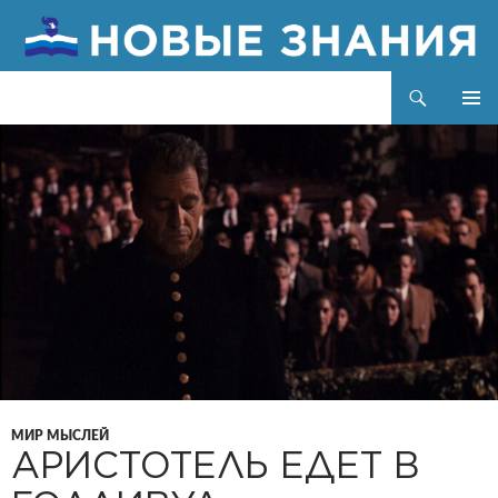
Поиск
Новые знания
ПЕРЕЙТИ
ОСНОВ
К
МЕНЮ
СОДЕРЖИМОМУ
МИР МЫСЛЕЙ
АРИСТОТЕЛЬ ЕДЕТ В