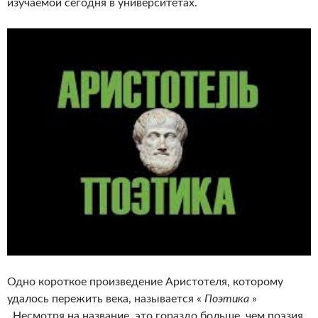
изучаемой сегодня в университетах.
Одно короткое произведение Аристотеля, которому
удалось пережить века, называется «
Поэтика
»
. Несмотря на название, это гораздо больше, чем поэзия