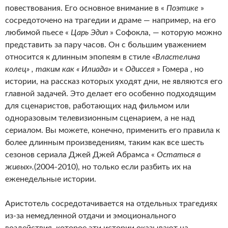
повествования. Его основное внимание в «
Поэтике
»
сосредоточено на трагедии и драме — например, на его
любимой пьесе «
Царь Эдип
» Софокла, — которую можно
представить за пару часов. Он с большим уважением
относится к длинным эпопеям в стиле
«Властелина
колец» , таким как « Илиада»
и «
Одиссея
» Гомера , но
истории, на рассказ которых уходят дни, не являются его
главной задачей. Это делает его особенно подходящим
для сценаристов, работающих над фильмом или
одноразовым телевизионным сценарием, а не над
сериалом. Вы можете, конечно, применить его правила к
более длинным произведениям, таким как все шесть
сезонов сериала Джей Джей Абрамса «
Остаться в
живых».
(2004-2010), но только если разбить их на
еженедельные истории.
Аристотель сосредотачивается на отдельных трагедиях
из-за немедленной отдачи и эмоционального
воздействия, которое эти истории оказывают на