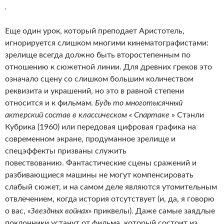
.
Еще один урок, который преподает Аристотель,
игнорируется слишком многими кинематографистами:
зрелище всегда должно быть второстепенным по
отношению к сюжетной линии. Для древних греков это
означало сцену со слишком большим количеством
реквизита и украшений, но это в равной степени
относится и к фильмам.
Будь то многотысячный
актерский состав в классическом « Спартаке
» Стэнли
Кубрика (1960) или передовая цифровая графика на
современном экране, продуманное зрелище и
спецэффекты призваны служить
повествованию. Фантастические сцены сражений и
разбивающиеся машины не могут компенсировать
слабый сюжет, и на самом деле являются утомительным
отвлечением, когда история отсутствует (и, да, я говорю
о вас,
«Звездных войнах»
приквелы). Даже самые заядлые
поклонники устанут от фильма, который состоит из