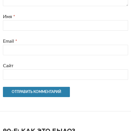
Имя
*
Email
*
Сайт
90-Е: КАК ЭТО БЫЛО?