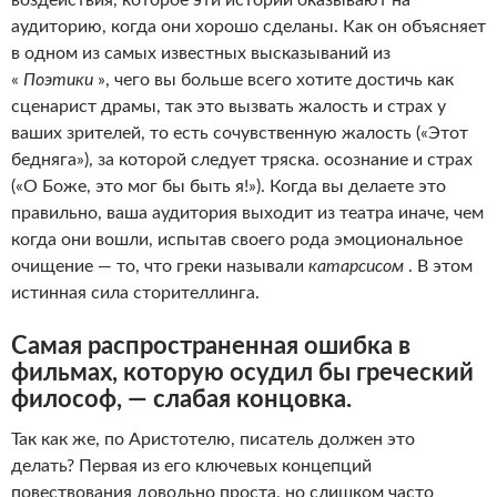
аудиторию, когда они хорошо сделаны. Как он объясняет
в одном из самых известных высказываний из
«
Поэтики
», чего вы больше всего хотите достичь как
сценарист драмы, так это вызвать жалость и страх у
ваших зрителей, то есть сочувственную жалость («Этот
бедняга»), за которой следует тряска. осознание и страх
(«О Боже, это мог бы быть я!»). Когда вы делаете это
правильно, ваша аудитория выходит из театра иначе, чем
когда они вошли, испытав своего рода эмоциональное
очищение — то, что греки называли
катарсисом
. В этом
истинная сила сторителлинга.
Самая распространенная ошибка в
фильмах, которую осудил бы греческий
философ, — слабая концовка.
Так как же, по Аристотелю, писатель должен это
делать? Первая из его ключевых концепций
повествования довольно проста, но слишком часто