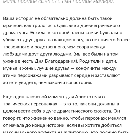
мать против сына или сын против матери.
Ваша история не обязательно должна быть такой
мрачной, как трилогия «
Орестея
» древнегреческого
драматурга Эсхила, в которой члены семьи буквально
убивают друг друга на каждом шагу, но нет ничего более
тревожного и родственного, чем ссора между
любящими друг друга людьми. (мы все были на том
ужине в честь Дня Благодарения). Родители и дети,
мужья и жены, лучшие друзья — конфликты между
этими персонажами разрывают сердце и заставляют
хотеть увидеть, чем закончится история.
Еще один ключевой момент для Аристотеля о
трагических персонажах — это то, как они должны в
целом вести себя в дуге драматического сюжета. Он
говорит, что жизненно важно, чтобы персонаж менялся
от начала до конца истории; если вы хотите добиться
максимального эффекта на аудиторию, это должно быть