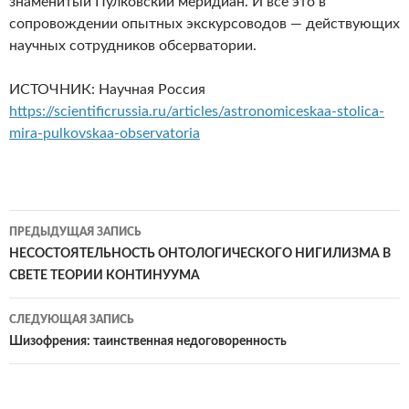
знаменитый Пулковский меридиан. И все это в
сопровождении опытных экскурсоводов — действующих
научных сотрудников обсерватории.
ИСТОЧНИК: Научная Россия
https://scientificrussia.ru/articles/astronomiceskaa-stolica-
mira-pulkovskaa-observatoria
Навигация
ПРЕДЫДУЩАЯ ЗАПИСЬ
по
НЕСОСТОЯТЕЛЬНОСТЬ ОНТОЛОГИЧЕСКОГО НИГИЛИЗМА В
СВЕТЕ ТЕОРИИ КОНТИНУУМА
записям
СЛЕДУЮЩАЯ ЗАПИСЬ
Шизофрения: таинственная недоговоренность