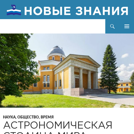
Поиск
Новые знания
ПЕРЕЙТИ
ОСНОВ
К
МЕНЮ
СОДЕРЖИМОМУ
НАУКА, ОБЩЕСТВО, ВРЕМЯ
АСТРОНОМИЧЕСКАЯ