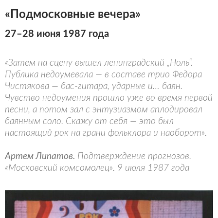
«Подмосковные вечера»
27–28 июня 1987 года
«Затем на сцену вышел ленинградский „Ноль“.
Публика недоумевала — в составе трио Федора
Чистякова — бас-гитара, ударные и… баян.
Чувство недоумения прошло уже во время первой
песни, а потом зал с энтузиазмом аплодировал
баянным соло. Скажу от себя — это был
настоящий рок на грани фольклора и наоборот».
Артем Липатов.
Подтверждение прогнозов.
«Московский комсомолец». 9 июля 1987 года