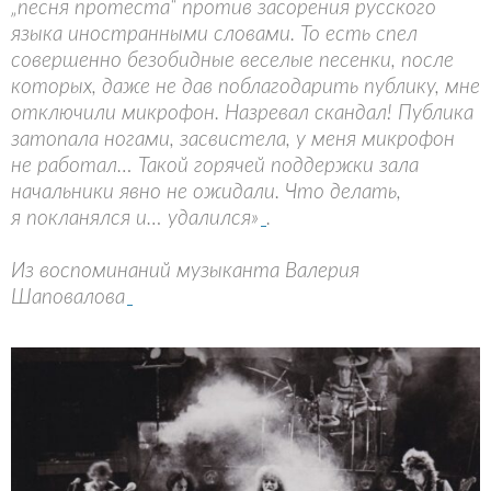
„песня протеста“ против засорения русского
языка иностранными словами. То есть спел
совершенно безобидные веселые песенки, после
которых, даже не дав поблагодарить публику, мне
отключили микрофон. Назревал скандал! Публика
затопала ногами, засвистела, у меня микрофон
не работал… Такой горячей поддержки зала
начальники явно не ожидали. Что делать,
я покланялся и… удалился»
.
Из воспоминаний музыканта Валерия
Шаповалова