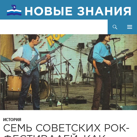
Поиск
Новые знания
ПЕРЕЙТИ
ОСНОВ
К
МЕНЮ
СОДЕРЖИМОМУ
ИСТОРИЯ
СЕМЬ СОВЕТСКИХ РОК-