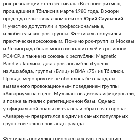
рок-революции стал фестиваль «Весенние ритмы»,
прошедший в Тбилиси в марте 1980 года. В жюри
председательствовал композитор
Юрий Саульский.
К участию допустили и профессиональные,
и любительские рок-группы. Фестиваль получился
практически всесоюзным. Помимо рок-групп из Москвы
и Ленинграда было много исполнителей из регионов
РСФСР, а также из союзных республик: Magnetic
Band из Таллина, джаз-рок-ансамбль «Гунеш»
из Ашхабада, группы «Блиц» и ВИА «75» из Тбилиси.
Правда, мероприятие не обошлось без скандала,
вызванного провокационным поведением группы
«Аквариум» на сцене. Музыкантов дисквали­фицировали,
а позже выгнали с репетиционной базы. Однако
у официальной опалы оказалась и обратная сторона:
«Аквариум» превратился в одну из самых популярных
групп советского рок-андеграунда.
Фестиваль проиллюстрировал важную тенденцию