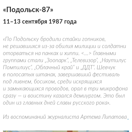
«Подольск-87»
11–13 сентября 1987 года
«По Подольску бродили стайки гопников,
не решавшихся из-за обилия милиции и солдатни
оторваться на панках и хиппи. <…> Главными
группами стали „Зоопарк“, „Телевизор“, „Наутилус
Помпилиус“, „Облачный край“ и „ДДТ“. Шевчук
в полосатых штанах, завершавший фестиваль
под ливнем, босиком, среди искрящихся
и замыкающихся проводов, орал в три микрофона
сразу — и воистину казался демиургом. Это был
один из главных дней славы русского рока».
Из воспоминаний журналиста Артема Липатова