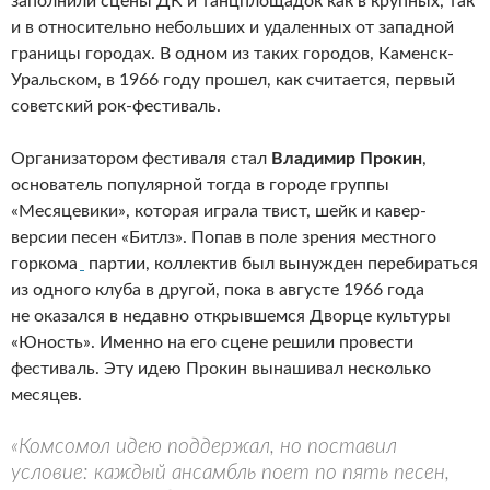
заполнили сцены ДК и танцплощадок как в крупных, так
и в относительно небольших и удаленных от западной
границы городах. В одном из таких городов, Каменск-
Уральском, в 1966 году прошел, как считается, первый
советский рок-фестиваль.
Организатором фестиваля стал
Владимир Прокин
,
основатель популярной тогда в городе группы
«Месяцевики», которая играла твист, шейк и кавер-
версии песен «Битлз». Попав в поле зрения местного
горкома
партии, коллектив был вынужден перебираться
из одного клуба в другой, пока в августе 1966 года
не оказался в недавно открывшемся Дворце культуры
«Юность». Именно на его сцене решили провести
фестиваль. Эту идею Прокин вынашивал несколько
месяцев.
«Комсомол идею поддержал, но поставил
условие: каждый ансамбль поет по пять песен,