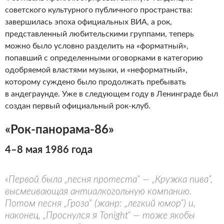
советского культурного публичного пространства:
завершилась эпоха официальных ВИА, а рок,
представленный любительскими группами, теперь
можно было условно разделить на «форматный»,
попавший с определенными оговор­ками в категорию
одобряемой властями музыки, и «неформатный»,
которому суждено было продолжать пребывать
в андеграунде. Уже в следующем году в Ленин­граде был
создан первый официальный рок-клуб.
«Рок-панорама-86»
4–8 мая 1986 года
«Первой была „песня протеста“ — „Кружка пива“,
высмеивающая антиалкогольную компанию.
Потом песня „Гроза“ (жанр: „легкий юмор“) и,
наконец, „Проснулся я Tonight“ — тоже якобы