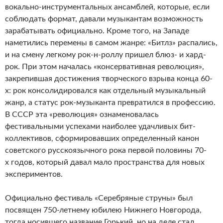
вокально-инструментальных ансамблей, которые, если
соблюдать формат, давали музыкантам возможность
зараба­тывать официально. Кроме того, на Западе
наметились перемены в самом жанре: «Битлз» распались,
и на смену легкому рок-н-роллу пришел блюз- и хард-
рок. При этом началась «консервативная революция»,
закрепившая достижения творческого взрыва конца 60-
х: рок консолидировался как отдель­ный музыкальный
жанр, а статус рок-музыканта превратился в профес­сию.
В СССР эта «революция» ознаменовалась
фестивальными успехами наиболее удач­ливых бит-
коллективов, сформировавших определенный канон
советского русскоязычного рока первой половины 70-
х годов, который давал мало пространства для новых
экспериментов.
Официально фестиваль «Серебряные струны» был
посвящен 750-летнему юбилею Нижнего Новгорода,
тогда носившего название Горький, но на деле стал