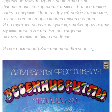
группы не могут играть панк. Это было
фантастическое зрелище, и мы в Тбилиси такое
видели впервые. Один из друзей подбежал ко мне,
и у него от восторга капала слюна изо рта.
И он тут же рванул за кулисы, чтобы пригласить
музыкантов в гости. Его восхищению
их смелостью не было предела».
Из воспоминаний Константина Кохреидзе