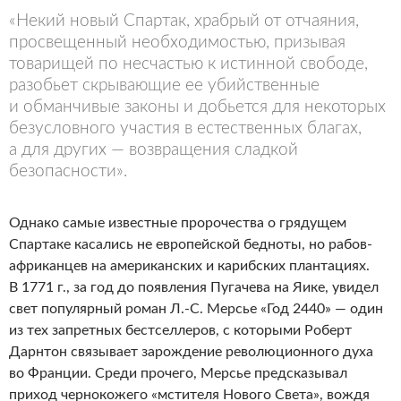
«Некий новый Спартак, храбрый от отчаяния,
просвещенный необходимостью, призывая
товарищей по несчастью к истинной свободе,
разобьет скрывающие ее убийственные
и обманчивые законы и добьется для некоторых
безусловного участия в естественных благах,
а для других — возвращения сладкой
безопасности».
Однако самые известные пророчества о грядущем
Спартаке касались не европейской бедноты, но рабов-
африканцев на американских и карибских плантациях.
В 1771 г., за год до появления Пугачева на Яике, увидел
свет популярный роман Л.-С. Мерсье «Год 2440» — один
из тех запретных бестселлеров, с которыми Роберт
Дарнтон связывает зарождение революционного духа
во Франции. Среди прочего, Мерсье предсказывал
приход чернокожего «мстителя Нового Света», вождя