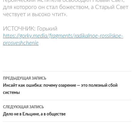
героический мститель освободил Новый Свет,
для которого он стал божеством, а Старый Свет
чествует и высоко чтит».
ИСТОЧНИК: Горький
https://gorky.media/fragments/radikalnoe-rossiiskoe-
prosveshchenie
Навигация
ПРЕДЫДУЩАЯ ЗАПИСЬ
по
Инсайт как ошибка: почему озарение — это полезный сбой
системы
записям
СЛЕДУЮЩАЯ ЗАПИСЬ
Дело не в Ельцине, а в обществе