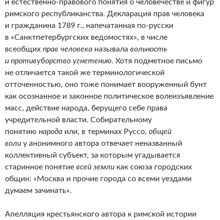
и естественно-правового понятия о человечестве и фигур
римского республиканства. Декларация прав человека
и гражданина 1789 г., напечатанная по-русски
в «Санктпетербургских ведомостях», в числе
всеобщих
прав человека
называла
вольность
и противуборство угнетению
. Хотя подметное письмо
не отличается такой же терминологической
отточенностью, оно тоже понимает вооруженный бунт
как осознанное и законное политическое волеизъявление
масс, действие народа, берущего себе права
учредительной власти. Собирательному
понятию
народа
или, в терминах Руссо,
общей
воли
у анонимного автора отвечает неназванный
коллективный субъект, за которым угадывается
старинное понятие
всей земли
как союза городских
общин: «Москва и прочие города со всеми уездами
думаем зачинать».
Апелляция крестьянского автора к римской истории