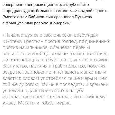
совершенно непросвещенного, загрубевшего
в предрассудках, большею частию <…> подлой черни».
Вместе с тем Бибиков-сын сравнивал Пугачева
с французскими революционерами:
«Начальствуя сею сволочью, он возбуждал
к мятежу крестьян против господ, подчиненных
против начальников, обещевая первым
вольность, и вообще всем не только позволял,
но всех поощрял на буйство, пьянство и всякое
распутство, насилия и грабительство, поселяя
везде неповиновение и ненависть к законным
властям; словом употреблял те же меры и шел
той же дорогою, коими в последствии времени
успевали в действиях своих к пагубе
и нещастию своего отечества и ко всеобщему
ужасу, Мараты и Робеспиеры».