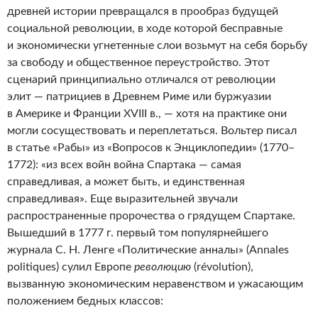
древней истории превращался в прообраз будущей
социальной революции, в ходе которой бесправные
и экономически угнетенные слои возьмут на себя борьбу
за свободу и общественное переустройство. Этот
сценарий принципиально отличался от революции
элит — патрициев в Древнем Риме или буржуазии
в Америке и Франции XVIII в., — хотя на практике они
могли сосуществовать и переплетаться. Вольтер писал
в статье «Рабы» из «Вопросов к Энциклопедии» (1770–
1772): «из всех войн война Спартака — самая
справедливая, а может быть, и единственная
справедливая». Еще выразительней звучали
распространенные пророчества о грядущем Спартаке.
Вышедший в 1777 г. первый том популярнейшего
журнала C. Н. Ленге «Политические анналы» (Annales
politiques) сулил Европе
революцию
(révolution),
вызванную экономическим неравенством и ужасающим
положением бедных классов: