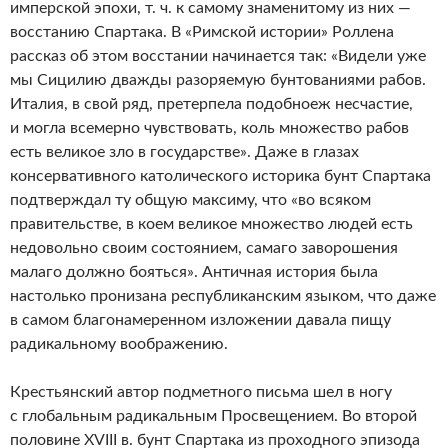
имперской эпохи, т. ч. к самому знаменитому из них —
восстанию Спартака. В «Римской истории» Роллена
рассказ об этом восстании начинается так: «Видели уже
мы Сицилию дважды разоряемую бунтованиями рабов.
Италия, в свой ряд, претерпела подобноеж несчастие,
и могла всемерно чувствовать, коль множество рабов
есть великое зло в государстве». Даже в глазах
консервативного католического историка бунт Спартака
подтверждал ту общую максиму, что «во всяком
правительстве, в коем великое множество людей есть
недовольно своим состоянием, самаго заворошения
малаго должно бояться». Античная история была
настолько пронизана республиканским языком, что даже
в самом благонамеренном изложении давала пищу
радикальному воображению.
Крестьянский автор подметного письма шел в ногу
с глобальным радикальным Просвещением. Во второй
половине XVIII в. бунт Спартака из проходного эпизода