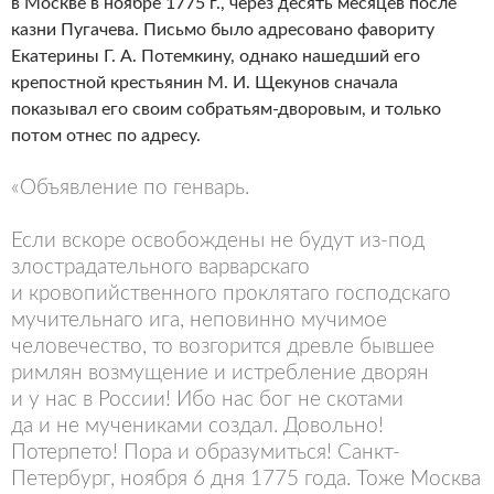
в Москве в ноябре 1775 г., через десять месяцев после
казни Пугачева. Письмо было адресовано фавориту
Екатерины Г. А. Потемкину, однако нашедший его
крепостной крестьянин М. И. Щекунов сначала
показывал его своим собратьям-дворовым, и только
потом отнес по адресу.
«Объявление по генварь.
Если вскоре освобождены не будут из-под
злострадательного варварскаго
и кровопийственного проклятаго господскаго
мучительнаго ига, неповинно мучимое
человечество, то возгорится древле бывшее
римлян возмущение и истребление дворян
и у нас в России! Ибо нас бог не скотами
да и не мучениками создал. Довольно!
Потерпето! Пора и образумиться! Санкт-
Петербург, ноября 6 дня 1775 года. Тоже Москва