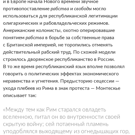
и в Европе начала Нового времени звучное
противопоставление
рабства
и
свободы
могло
использоваться для республиканской легитимации
олигархических и рабовладельческих режимов.
Американские колонисты, охотно оперировавшие
понятием
рабства
в борьбе за собственные права
с Британской империей, не торопились отменять
действительный рабский труд. По схожей модели
строилось дворянское республиканство в России.
В то же время республиканский язык вполне позволял
говорить о политических эффектах экономического
неравенства и угнетения. Предысторию сецессии —
ухода плебеев из Рима в знак протеста — Монтескье
описывает так:
«Между тем как Рим старался овладеть
вселенною, питал он во внутренности своей
скрытую войну; сей потаенный пламень
уподоблялся выходящему из огнедышащих гор,