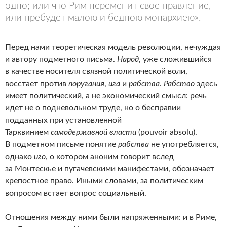
одно; или что Рим переменит свое правление,
или пребудет малою и бедною монархиею».
Перед нами теоретическая модель революции, нечуждая
и автору подметного письма.
Народ
, уже сложившийся
в качестве носителя связной политической воли,
восстает против
поругания
,
ига
и
рабства
.
Рабство
здесь
имеет политический, а не экономический смысл: речь
идет не о подневольном труде, но о бесправии
подданных при установленной
Тарквинием
самодержавной власти
(pouvoir absolu).
В подметном письме понятие
рабства
не употребляется,
однако
иго
, о котором аноним говорит вслед
за Монтескье и пугачевскими манифестами, обозначает
крепостное право. Иными словами, за политическим
вопросом встает вопрос социальный.
Отношения между ними были напряженными: и в Риме,