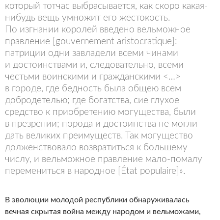
который тотчас выбрасывается, как скоро какая-
нибудь вещь умножит его жестокость.
По изгнании королей введено вельможное
правление [gouvernement aristocratique]:
патриции одни завладели всеми чинами
и достоинствами и, следовательно, всеми
честьми воинскими и гражданскими <…>
в городе, где бедность была общею всем
добродетелью; где богатства, сие глухое
средство к приобретению могущества, были
в презрении; порода и достоинства не могли
дать великих преимуществ. Так могущество
долженствовало возвратиться к большему
числу, и вельможное правление мало-помалу
перемениться в народное [État populaire]».
В эволюции молодой республики обнаруживалась
вечная скрытая война между народом и вельможами,