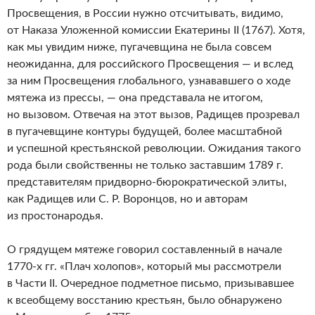
Просвещения, в России нужно отсчитывать, видимо,
от Наказа Уложенной комиссии Екатерины II (1767). Хотя,
как мы увидим ниже, пугачевщина не была совсем
неожиданна, для российского Просвещения — и вслед
за ним Просвещения глобального, узнававшего о ходе
мятежа из прессы, — она представала не итогом,
но вызовом. Отвечая на этот вызов, Радищев прозревал
в пугачевщине контуры будущей, более масштабной
и успешной крестьянской революции. Ожидания такого
рода были свойственны не только заставшим 1789 г.
представителям придворно-бюрократической элиты,
как Радищев или С. Р. Воронцов, но и авторам
из простонародья.
О грядущем мятеже говорил составленный в начале
1770-х гг. «Плач холопов», который мы рассмотрели
в Части II. Очередное подметное письмо, призывавшее
к всеобщему восстанию крестьян, было обнаружено