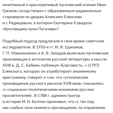
начитанный и красноречивый пугачевский атаман Иван
Грязнов соседствовал с образованным радикальным
старовером из дворян Алексеем Еленским
и с Радищевым, в котором Екатерина II увидела
«бунтовщика хуже Пугачева»?
Подобный подход предлагали в свое время советские
исследователи. В 1950-е гг. И. Я. Щипанов,
Г. П. Макононенко и А. В. Западов включали пугачевские
прокламации в антологии русской литературы и мысли
XVIII в. Д. С. Бабкин, публикуя «Благовесть…» (1797)
Еленского, которую он атрибутирует анонимному
крестьянину, говорит о том, что «утопические
произведения русского раскола XVIII века» смыкались
«с социально-политическими исканиями русских
просветителей». В 1788 г. администратор
и историк И. Н. Болтин признавал, что «с тех пор,
как слабые лучи мнимого просвещения, по отражению