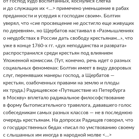
от господ худо воспитанных, коснулися слегка
и до служащих их <…> примечено уменьшение в рабах
преданности и усердия к господам своим». Болтин
уверял, что «сие просвещение не достигло еще живущих
по деревням», но Щербатов настаивал в «Размышлениях
о неудобствах в России дать свободу крестьянам…», что
уже в конце 1760-х гг. «дух неподданства и разврата»
распространился среди крестьян под влиянием
Уложенной комиссии. (Тут, конечно, речь идет о разных
социальных феноменах: Болтин имеет в виду дворовых
слуг, перенявших манеры господ, а Щербатов —
крестьян, озабоченных правами на землю и плоды
их труда.) Радищевское «Путешествие из Петербурга
в Москву» вплетало радикальное философствование
в форму бытописательного травелога, дававшего голос
собеседникам самых разных классов — не в последнюю
очередь крестьянам. На допросах Радищев говорил, что
о государственных бедах «писал по умствованию своему
с слышанных им иногда в народной молве <…>