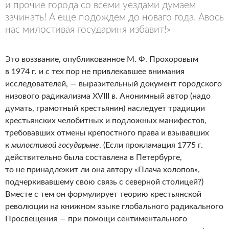
и прочие города со всеми уездами думаем
зачинать! А еще подождем до новаго года. Авось
нас милостивая государиня избавит!»
Это воззвание, опубликованное М. Ф. Прохоровым
в 1974 г. и с тех пор не привлекавшее внимания
исследователей, — выразительный документ городского
низового радикализма XVIII в. Анонимный автор (надо
думать, грамотный крестьянин) наследует традиции
крестьянских челобитных и подложных манифестов,
требовавших отмены крепостного права и взывавших
к
милостивой государыне
. (Если прокламация 1775 г.
действительно была составлена в Петербурге,
то не принадлежит ли она автору «Плача холопов»,
подчеркивавшему свою связь с северной столицей?)
Вместе с тем он формулирует теорию крестьянской
революции на книжном языке глобального радикального
Просвещения — при помощи сентиментального