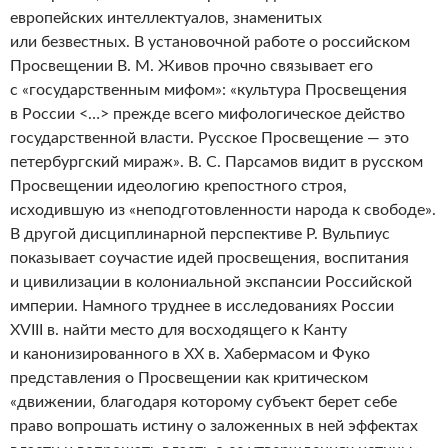
европейских интеллектуалов, знаменитых
или безвестных. В установочной работе о российском
Просвещении В. М. Живов прочно связывает его
с «государственным мифом»: «культура Просвещения
в России <…> прежде всего мифологическое действо
государственной власти. Русское Просвещение — это
петербургский мираж». В. С. Парсамов видит в русском
Просвещении идеологию крепостного строя,
исходившую из «неподготовленности народа к свободе».
В другой дисциплинарной перспективе Р. Вульпиус
показывает соучастие идей просвещения, воспитания
и цивилизации в колониальной экспансии Российской
империи. Намного труднее в исследованиях России
XVIII в. найти место для восходящего к Канту
и канонизированного в XX в. Хабермасом и Фуко
представления о Просвещении как критическом
«движении, благодаря которому субъект берет себе
право вопрошать истину о заложенных в ней эффектах