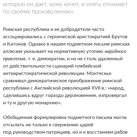
которую он дает, кому хочет, и опять отнимает
по своему произволению».
Римская республика и ее добродетели часто
ассоциировались с героической аристократией Брутов
и Катонов. Однако в нашем подметном письме римская
аллюзия указывает на нормативную утопию
народного
правления
, т. е. демократии, и на не столь удаленный
от действительности сценарий плебейской
антиаристократической революции. Монтескье
сравнивал демократическое преображение римской
республики с Английской революцией XVII в.: «народ,
сделавшись вдруг гораздо дерзновеннее, изпровергал
и ту и другую монархию».
Обобщенная формулировка подметного письма могла
отсылать не только к свержению царей
под руководством патрициев, но и к восстаниям рабов