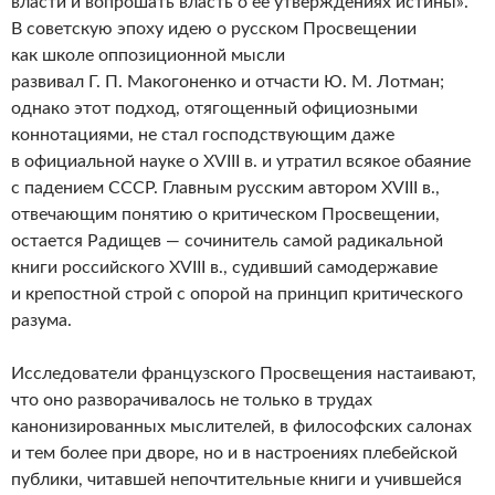
власти и вопрошать власть о ее утверждениях истины».
В советскую эпоху идею о русском Просвещении
как школе оппозиционной мысли
развивал Г. П. Макогоненко и отчасти Ю. М. Лотман;
однако этот подход, отягощенный официозными
коннотациями, не стал господствующим даже
в официальной науке о XVIII в. и утратил всякое обаяние
с падением СССР. Главным русским автором XVIII в.,
отвечающим понятию о критическом Просвещении,
остается Радищев — сочинитель самой радикальной
книги российского XVIII в., судивший самодержавие
и крепостной строй с опорой на принцип критического
разума.
Исследователи французского Просвещения настаивают,
что оно разворачивалось не только в трудах
канонизированных мыслителей, в философских салонах
и тем более при дворе, но и в настроениях плебейской
публики, читавшей непочтительные книги и учившейся