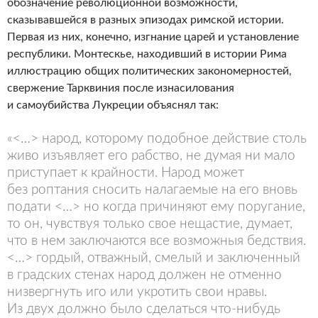
обозначение революционной возможности,
сказывавшейся в разных эпизодах римской истории.
Первая из них, конечно, изгнание царей и установление
республики. Монтескье, находивший в истории Рима
иллюстрацию общих политических закономерностей,
свержение Тарквиния после изнасилования
и самоубийства Лукреции объяснял так:
«<…> народ, которому подобное действие столь
живо изъявляет его рабство, не думая ни мало
приступает к крайности. Народ может
без роптания сносить налагаемые на его вновь
подати <…> но когда причиняют ему поругание,
то он, чувствуя только свое нещастие, думает,
что в нем заключаются все возможныя бедствия.
<…> гордый, отважный, смелый и заключенный
в градских стенах народ должен не отменно
низвергнуть иго или укротить свои нравы.
Из двух должно было сделаться что-нибудь