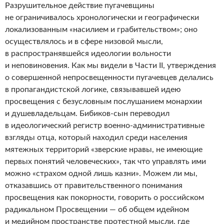
Разрушительное действие пугачевщины
не ограничивалось хронологически и географически
локализованным «насилием и грабительством»; оно
осуществлялось и в сфере низовой мысли,
в распространявшейся идеологии вольности
и неповиновения. Как мы видели в Части II, утверждения
о совершенной непросвещенности пугачевцев делались
в пропагандистской логике, связывавшей идею
просвещения с безусловным послушанием монархии
и душевладельцам. Бибиков-сын переводил
в идеологический регистр военно-административные
взгляды отца, который находил среди населения
мятежных территорий «зверские нравы, не имеющие
первых понятий человеческих», так что управлять ими
можно «страхом одной лишь казни». Можем ли мы,
отказавшись от правительственного понимания
просвещения как покорности, говорить о российском
радикальном Просвещении — об общем идейном
и медийном пространстве протестной мысли, где