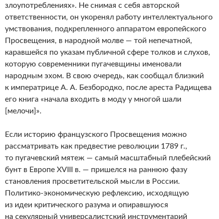
злоупотреблениях». Не снимая с себя авторской
ответственности, он укоренял работу интеллектуального
умствования, подкрепленного аппаратом европейского
Просвещения, в народной молве — той непечатной,
каравшейся по указам публичной сфере толков и слухов,
которую современники пугачевщины именовали
народным эхом. В свою очередь, как сообщал близкий
к императрице А. А. Безбородко, после ареста Радищева
его книга «начала входить в моду у многой шали
[мелочи]».
Если историю французского Просвещения можно
рассматривать как предвестие революции 1789 г.,
то пугачевский мятеж — самый масштабный плебейский
бунт в Европе XVIII в. — пришелся на раннюю фазу
становления просветительской мысли в России.
Политико-экономическую рефлексию, исходящую
из идеи критического разума и опиравшуюся
на секулярный универсалистский инструментарий