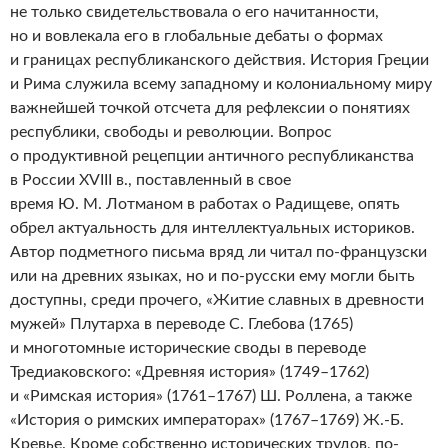
не только свидетельствовала о его начитанности,
но и вовлекала его в глобальные дебаты о формах
и границах республиканского действия. История Греции
и Рима служила всему западному и колониальному миру
важнейшей точкой отсчета для рефлексии о понятиях
республики, свободы и революции. Вопрос
о продуктивной рецепции античного республиканства
в России XVIII в., поставленный в свое
время Ю. М. Лотманом в работах о Радищеве, опять
обрел актуальность для интеллектуальных историков.
Автор подметного письма вряд ли читал по-французски
или на древних языках, но и по-русски ему могли быть
доступны, среди прочего, «Житие славных в древности
мужей» Плутарха в переводе С. Глебова (1765)
и многотомные исторические своды в переводе
Тредиаковского: «Древняя история» (1749–1762)
и «Римская история» (1761–1767) Ш. Роллена, а также
«История о римских императорах» (1767–1769) Ж.-Б.
Кревье. Кроме собственно исторических трудов, по-