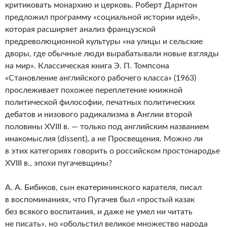
критиковать монархию и церковь. Роберт Дарнтон
предложил программу «социальной истории идей»,
которая расширяет анализ французской
предреволюционной культуры «на улицы и сельские
дворы, где обычные люди вырабатывали новые взгляды
на мир». Классическая книга Э. П. Томпсона
«Становление английского рабочего класса» (1963)
прослеживает похожее переплетение книжной
политической философии, печатных политических
дебатов и низового радикализма в Англии второй
половины XVIII в. — только под английским названием
инакомыслия (dissent), а не Просвещения. Можно ли
в этих категориях говорить о российском простонародье
XVIII в., эпохи пугачевщины?
А. А. Бибиков, сын екатерининского карателя, писал
в воспоминаниях, что Пугачев был «простый казак
без всякого воспитания, и даже не умел ни читать
не писать», но «обольстил великое множество народа