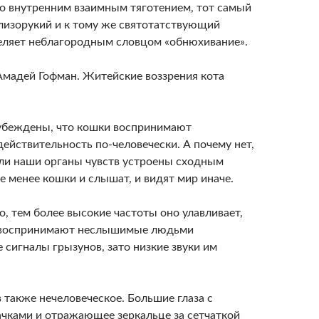
о внутренним взаимным тяготением, тот самый
близорукий и к тому же святотатствующий
еляет неблагородным словцом «обнюхивание».
Амадей Гофман. Житейские воззрения кота
убеждены, что кошки воспринимают
йствительность по-человечески. А почему нет,
сли наши органы чувств устроены сходным
е менее кошки и слышат, и видят мир иначе.
, тем более высокие частоты оно улавливает,
 воспринимают неслышимые людьми
 сигналы грызунов, зато низкие звуки им
 также нечеловеческое. Большие глаза с
чками и отражающее зеркальце за сетчаткой