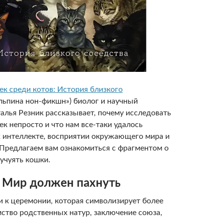
ек среди котов: История близкого
льпина нон-фикшн») биолог и научный
алья Резник рассказывает, почему исследовать
к непросто и что нам все-таки удалось
х интеллекте, восприятии окружающего мира и
 Предлагаем вам ознакомиться с фрагментом о
 учуять кошки.
Мир должен пахнуть
 к церемонии, которая символизирует более
мство родственных натур, заключение союза,