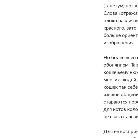
(тапетум) позв
Слова «отражае
плохо различаю
красного, зато
больше ориенти
изображения.
Но более всег
обонянием. Так
кошачьему нюх
многих людей 
кошек так себ
языков общени
стараются поре
для котов коло
не сказать ль
Для ее воспри