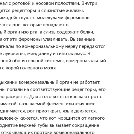
нал с ротовой и носовой полостями. Внутри
дятся рецепторы и слизистые железы.
имодействуют с молекулами феромонов,
 в слюне, которые попадают в
й орган изо рта, а слизь содержит белки,
ают эти феромоны улавливать. Вызванные
гналы по вомероназальному нерву передаются
е луковицы, миндалину и гипоталамус. В
ычной обонятельной системы, вомероназальный
н с корой головного мозга.
ыхании вомероназальный орган не работает.
ы попали на соответствующие рецепторы, его
но раскрыть. Для этого коты открывают рот с
имасой, называемой флемен, или «зияние»:
однимается, рот приоткрыт, язык движется.
еловеку кажется, что кот морщится от легкого
однятие верхней губы вызывает сокращение
 открывающих протоки вомероназального