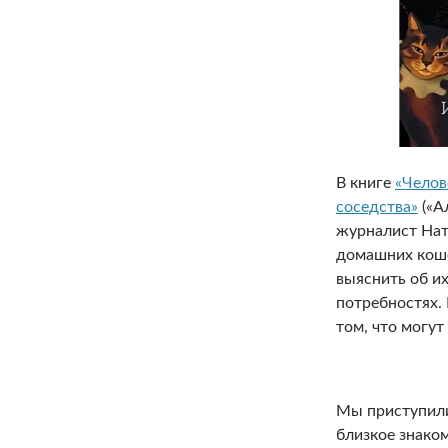
В книге
«Челов
соседства»
(«А
журналист Нат
домашних коше
выяснить об и
потребностях.
том, что могут
Мы приступили
близкое знако