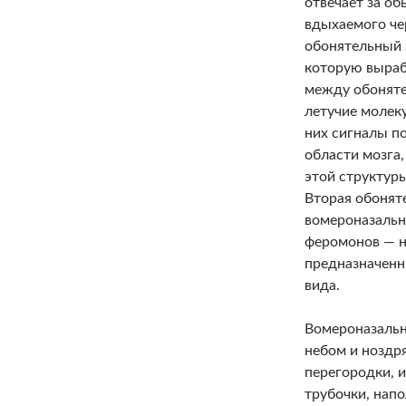
отвечает за об
вдыхаемого чер
обонятельный 
которую выра
между обоняте
летучие молек
них сигналы п
области мозга
этой структур
Вторая обонят
вомероназальн
феромонов — н
предназначенн
вида.
Вомероназальн
небом и ноздр
перегородки, 
трубочки, нап