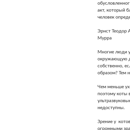
обусловленног
акт, который 
человек опред
Эрнст Теодор 
Мурра
Многие люди 
окружающую де
собственно, е
образом? Тем н
Чем меньше ухо
поэтому коты
ультразвуковые
недоступны.
Зрение у котов
огромными зра