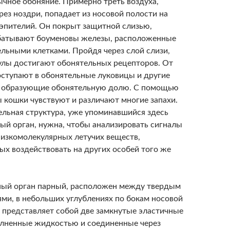
ычное обоняние. Примерно треть воздуха,
ез ноздри, попадает из носовой полости на
эпителий. Он покрыт защитной слизью,
батывают боуменовы железы, расположенные
льными клетками. Пройдя через слой слизи,
улы достигают обонятельных рецепторов. От
оступают в обонятельные луковицы и другие
, образующие обонятельную долю. С помощью
ы кошки чувствуют и различают многие запахи.
ельная структура, уже упоминавшийся здесь
ый орган, нужна, чтобы анализировать сигналы
изкомолекулярных летучих веществ,
ых воздействовать на других особей того же
ый орган парный, расположен между твердым
ями, в небольших углублениях по бокам носовой
и представляет собой две замкнутые эластичные
олненные жидкостью и соединенные через