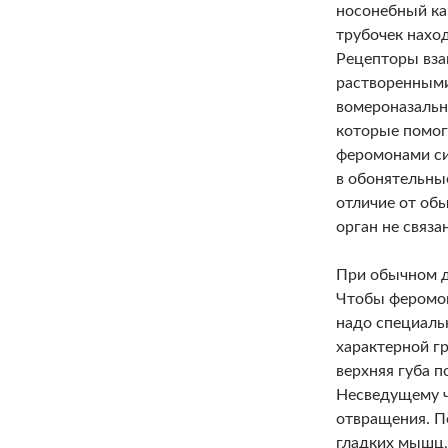
носонебный ка
трубочек нахо
Рецепторы вза
растворенными
вомероназальны
которые помог
феромонами си
в обонятельны
отличие от об
орган не связа
При обычном д
Чтобы феромон
надо специаль
характерной гр
верхняя губа п
Несведущему ч
отвращения. П
гладких мышц,