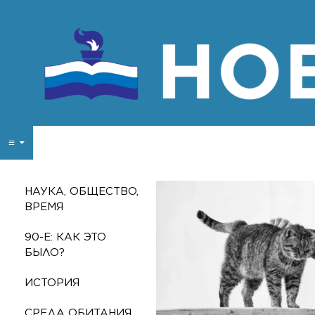
ПЕРЕЙТИ К СОДЕРЖИМОМУ
Поиск
Новые знания
≡
Образовательный журнал для
взрослых
НАУКА, ОБЩЕСТВО,
ВРЕМЯ
90-E: КАК ЭТО
БЫЛО?
ИСТОРИЯ
СРЕДА ОБИТАНИЯ