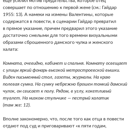
еще усилил мотив предательства, которое отец
совершает по отношению к первой жене (см.: Гайдар
1955: 13). А намеки на измены Валентины, которые
содержатся в повести, в сценарии Гайдар превратил
в прямое указание, причем предварил этого указание
достаточно смелыми для того времени визуальными
образами сброшенного дамского чулка и женского
халата:
Комната, очевидно, кабинет и спальня. Комнату освещает
с улицы яркий фонарь высокой метростроевской вышки.
Виден письменный стол, газеты, журналы. На краю
полевая сумка. На сумку небрежно брошен тонкий дамский
чулок, он свисает к полу. Рядом, в углу, кокетливый
туалет. На низком стульчике — пестрый халатик
(там же: 12).
Вполне закономерно, что, после того как отца в повести
отдают под суд и приговаривают «к пяти годам,