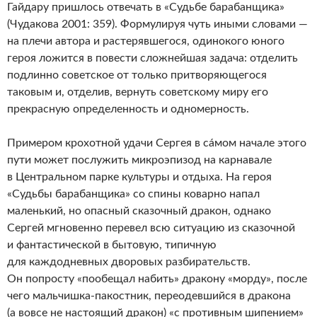
Гайдару пришлось отвечать в «Судьбе барабанщика»
(Чудакова 2001: 359). Формулируя чуть иными словами —
на плечи автора и растерявшегося, одинокого юного
героя ложится в повести сложнейшая задача: отделить
подлинно советское от только притворяющегося
таковым и, отделив, вернуть советскому миру его
прекрасную определенность и одномерность.
Примером крохотной удачи Сергея в сáмом начале этого
пути может послужить микроэпизод на карнавале
в Центральном парке культуры и отдыха. На героя
«Судьбы барабанщика» со спины коварно напал
маленький, но опасный сказочный дракон, однако
Сергей мгновенно перевел всю ситуацию из сказочной
и фантастической в бытовую, типичную
для каждодневных дворовых разбирательств.
Он попросту «пообещал набить» дракону «морду», после
чего мальчишка-пакостник, переодевшийся в дракона
(а вовсе не настоящий дракон) «с противным шипением»