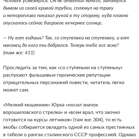
Человек усмехнулся. Он не ответил ничего, затянулся
дымом из своей кривой трубки, сплюнул на траву
и неторопливо показал рукой в ту сторону, куда плавно
опускалось сейчас багровое вечернее солнце.
— Ну вот видишь? Так, со ступеньки на ступеньку, и вот
наконец до кого ты добрался. Теперь тебе все ясно?
(там же: 411)
Проследить за тем, как «со ступеньки на ступеньку»
распухают фальшивые героические репутации
отрицательных персонажей повести, читатель легко
может сам.
«Мелкий мошенник» Юрка «носил значок
ворошиловского стрелка» и «всем врал, что заочно
готовится на курсы летчиков» (там же: 304), то есть
якобы собирается овладеть одной из самых престижных
в табели о рангах сталинского СССР профессией. Однако