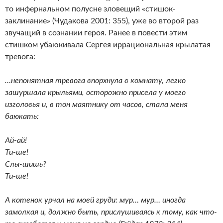
то инфернальном полусне зловещий «стишок-
заклинание» (Чудакова 2001: 355), уже во второй раз
звучащий в сознании героя. Ранее в повести этим
стишком убаюкивала Сергея иррациональная крылатая
тревога:
…непонятная тревога впорхнула в комнату, легко
зашуршала крыльями, осторожно присела у моего
изголовья и, в тон маятнику от часов, стала меня
баюкать:
Ай-ай!
Ти-ше!
Слы-шишь?
Ти-ше!
А котенок урчал на моей груди: мур… мур… иногда
замолкая и, должно быть, прислушиваясь к тому, как что-