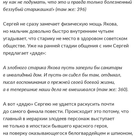
ну как не подумать, что это и правда только болезненный
беззубый старикашка!» (там же: 396)
Сергей не сразу замечает физическую мощь Якова,
но мальчик довольно быстро внутренним чутьем
угадывает, что старику не место в здоровом советском
обществе. Уже на ранней стадии общения с ним Сергей
предлагает «дяде»:
А злобного старика Якова пусть заперли бы санитары
в инвалидный дом. И пусть он сидел бы там, отдыхал,
писал воспоминания о прежней своей боевой жизни,
а в теперешние наши дела не вмешивался (там же: 360).
А вот «дядю» Сергею не удается раскусить почти
до самого финала повести. Происходит это потому, что
главный в иерархии злодеев персонаж выступает
не только в ипостаси бывшего красного героя,
на поверку оказывающегося белогвардейцем и шпионом,