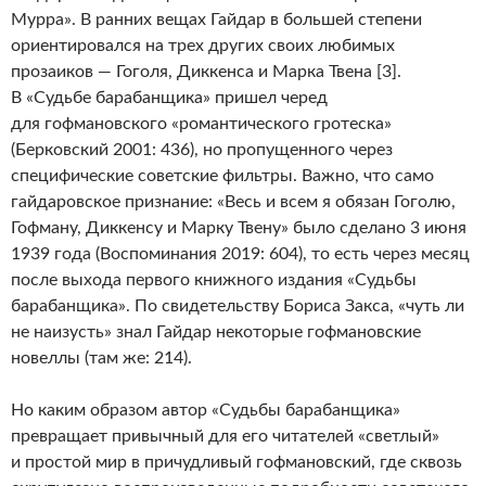
Мурра». В ранних вещах Гайдар в большей степени
ориентировался на трех других своих любимых
прозаиков — Гоголя, Диккенса и Марка Твена [3].
В «Судьбе барабанщика» пришел черед
для гофмановского «романтического гротеска»
(Берковский 2001: 436), но пропущенного через
специфические советские фильтры. Важно, что само
гайдаровское признание: «Весь и всем я обязан Гоголю,
Гофману, Диккенсу и Марку Твену» было сделано 3 июня
1939 года (Воспоминания 2019: 604), то есть через месяц
после выхода первого книжного издания «Судьбы
барабанщика». По свидетельству Бориса Закса, «чуть ли
не наизусть» знал Гайдар некоторые гофмановские
новеллы (там же: 214).
Но каким образом автор «Судьбы барабанщика»
превращает привычный для его читателей «светлый»
и простой мир в причудливый гофмановский, где сквозь