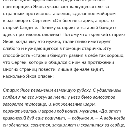
притворщика Якова указывает кажущееся слегка
странным противопоставление, сделанное майором
в разговоре с Сергеем: «Он был не старик, а просто
старый бандит». Почему «старик» и «старый бандит»
здесь противопоставлены? Потому что «крепкий старик»
Яков, когда ему это нужно, талантливо имитирует
слабого и нуждающегося в помощи старичка. Эту
способность «старый бандит» развил в себе так хорошо,
что Сергей, который общался с ним на протяжении
многих страниц повести, лишь в финале видит,
насколько Яков опасен:
Старик Яков переменил взмокшую рубаху. С удивлением
глядел я на его могучие плечи; у него было волосатое
загорелое туловище, и, как железные шары,
перекатывались и играли под кожей мускулы. «Да, этот
кривоногий дуб еще пошумит, — подумал я. — А ведь когда
он оденется, согнется, закашляет и схватится за сердце,