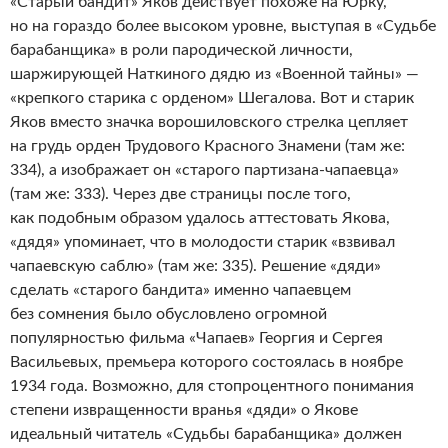
«Старый бандит» Яков действует похоже на Юрку,
но на гораздо более высоком уровне, выступая в «Судьбе
барабанщика» в роли пародической личности,
шаржирующей Наткиного дядю из «Военной тайны» —
«крепкого старика с орденом» Шегалова. Вот и старик
Яков вместо значка ворошиловского стрелка цепляет
на грудь орден Трудового Красного Знамени (там же:
334), а изображает он «старого партизана-чапаевца»
(там же: 333). Через две страницы после того,
как подобным образом удалось аттестовать Якова,
«дядя» упоминает, что в молодости старик «взвивал
чапаевскую саблю» (там же: 335). Решение «дяди»
сделать «старого бандита» именно чапаевцем
без сомнения было обусловлено огромной
популярностью фильма «Чапаев» Георгия и Сергея
Васильевых, премьера которого состоялась в ноябре
1934 года. Возможно, для стопроцентного понимания
степени извращенности вранья «дяди» о Якове
идеальный читатель «Судьбы барабанщика» должен