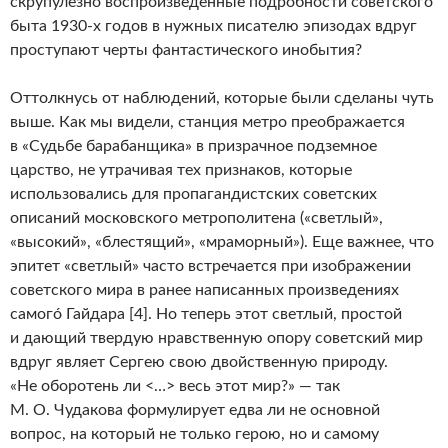
скрупулезно воспроизведенные подробности советского
быта 1930-х годов в нужных писателю эпизодах вдруг
проступают черты фантастического инобытия?
Оттолкнусь от наблюдений, которые были сделаны чуть
выше. Как мы видели, станция метро преображается
в «Судьбе барабанщика» в призрачное подземное
царство, не утрачивая тех признаков, которые
использовались для пропагандистских советских
описаний московского метрополитена («светлый»,
«высокий», «блестящий», «мраморный»). Еще важнее, что
эпитет «светлый» часто встречается при изображении
советского мира в ранее написанных произведениях
самогó Гайдара [4]. Но теперь этот светлый, простой
и дающий твердую нравственную опору советский мир
вдруг являет Сергею свою двойственную природу.
«Не оборотень ли <…> весь этот мир?» — так
М. О. Чудакова формулирует едва ли не основной
вопрос, на который не только герою, но и самому