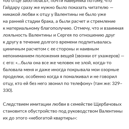
«об отце заботилась», почти наверняка потому, что
Гайдару сразу же нужно было показать читателю —
никакой любви к отцу у Валентины не было уже
на ранней стадии брака, а были расчет и стремление
к материальному благополучию. Отмечу, что и взаимная
лояльность Валентины и Сергея по отношению друг
к другу в течение долгого времени подпитывалась
циничным расчетом с ее стороны и наивным
непониманием положения вещей (звонки от ухажеров) —
с его: «…была она все же человек не злой, когда-то
баловала меня и даже иногда покрывала мои озорные
проделки, особенно когда я помалкивал и не говорил
отцу, кто ей без него звонил по телефону» (там же: 329–
330).
Следствием имитации любви в семействе Щербачовых
становится обустройство под руководством Валентины
их до этого «небогатой квартиры»: