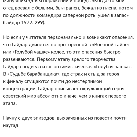
минувшим «дням поражений и побед»: «Когда-то мой
отец воевал с белыми, был ранен, бежал из плена, потом
по должности командира саперной роты ушел в запас»
(Гайдар 1972: 299).
Но если у читателя первоначально и возникают опасения,
что Гайдар двинется по проторенной в «Военной тайне»
или «Голубой чашке» колее, то эти опасения быстро
развеиваются. Первому этапу зрелого творчества
Гайдара подвела итог оптимистическая «Голубая чашка».
В «Судьбе барабанщика», где страх и стыд за героя
к финалу сгущаются почти до нестерпимой
концентрации, Гайдар описывает окружающий героя
советский мир абсолютно иначе, чем в книгах первого
этапа.
Начну с двух эпизодов, выхваченных из повести почти
наугад.