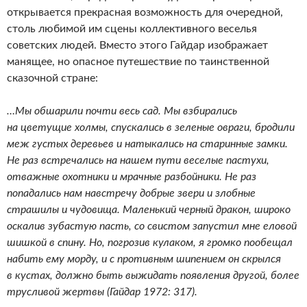
открывается прекрасная возможность для очередной,
столь любимой им сцены коллективного веселья
советских людей. Вместо этого Гайдар изображает
манящее, но опасное путешествие по таинственной
сказочной стране:
…Мы обшарили почти весь сад. Мы взбирались
на цветущие холмы, спускались в зеленые овраги, бродили
меж густых деревьев и натыкались на старинные замки.
Не раз встречались на нашем пути веселые пастухи,
отважные охотники и мрачные разбойники. Не раз
попадались нам навстречу добрые звери и злобные
страшилы и чудовища. Маленький черный дракон, широко
оскалив зубастую пасть, со свистом запустил мне еловой
шишкой в спину. Но, погрозив кулаком, я громко пообещал
набить ему морду, и с противным шипением он скрылся
в кустах, должно быть выжидать появления другой, более
трусливой жертвы (Гайдар 1972: 317).