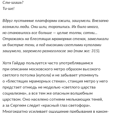
Слы-шишь?
Ти-ше!
Вдруг пустынные платформы ожили, зашумели. Внезапно
возникли люди. Они шли, торопились. Их было много,
но становилось все больше — целые толпы, сотни…
Отражаясь на блестящих мраморных стенах, замелькали
их быстрые тени, а под высокими светлыми куполами
зашумело, загремело разноголосое эхо (там же: 315).
Хотя Гайдар пользуется часто употреблявшимся
при описании московского метро образом высокого
светлого потолка (купола) и не забывает упомянуть
о «блестящих мраморных стенах», станция метро у него
предстает отнюдь не моделью «светлого царства
социализма», а все тем же опасным волшебным
царством. Оно населено сотнями мелькающих теней,
а за Сергеем следит «красный глаз светофора».
Многократно усиливает ощущение пребывания в каком-