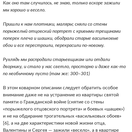
Как оно там случилось, не знаю, только вскоре зажили
мы хорошо и весело.
Пришли к нам плотники, маляры; сняли со стены
порыжелый отцовский портрет с кривыми трещинами
поперек плеча и шашки, ободрали старые васильковые
обои и все перестроили, перекрасили по-новому.
Рухлядь мы распродали старьевщикам или отдали
дворнику, и стало у нас светло, просторно и даже как-то
по необычному пусто (там же: 300–301)
В этом коварном описании следует обратить особое
внимание даже не на устранение из квартиры святой
памяти о Гражданской войне (снятие со стены
«порыжелого отцовского портрета» и боевых «шашек»)
и не на обдирание трогательных «васильковых обоев»
[6], а на две характеристики новой жизни отца,
Валентины и Сергея — зажили «весело», а в квартире